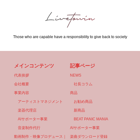
Those who are capable have a responsibility to give back to society
メインコンテンツ
記事ページ
代表挨拶
NEWS
会社概要
社長コラム
事業内容
商品
アーティストマネジメント
お勧め商品
楽器代理店
新商品
AIサポーター事業
BEAT PANIC MANIA
音楽制作代行
AIサポーター事業
動画制作・映像プロデュース｜
楽曲ダウンロード登録