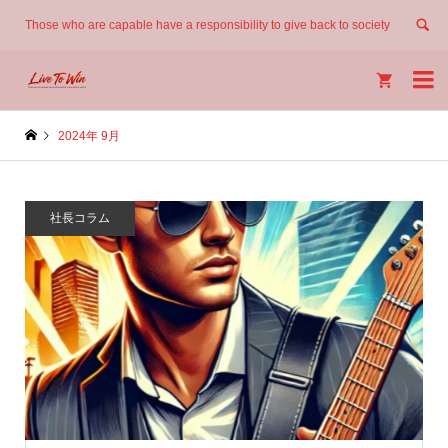
Those who are capable have a responsibility to give back to society


2024年 9月
社長コラム