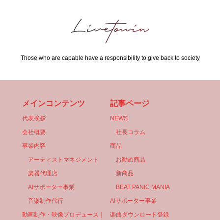
Those who are capable have a responsibility to give back to society
メインコンテンツ
記事ページ
代表挨拶
NEWS
会社概要
社長コラム
事業内容
商品
アーティストマネジメント
お勧め商品
楽器代理店
新商品
AIサポーター事業
BEAT PANIC MANIA
音楽制作代行
AIサポーター事業
動画制作・映像プロデュース｜
楽曲ダウンロード登録