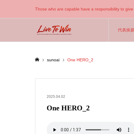
Those who are capable have a responsibility to give 
代表挨
sunoai
One HERO_2
2025.04.02
One HERO_2