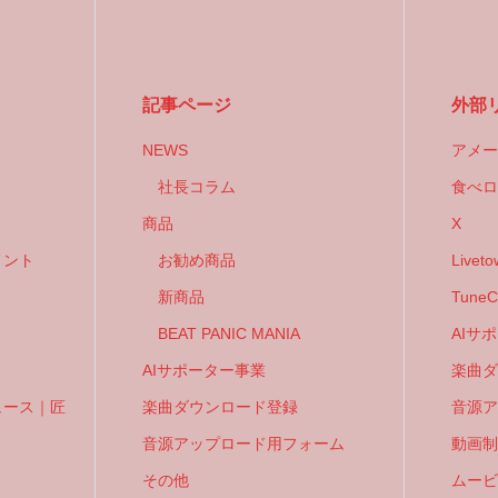
記事ページ
外部
NEWS
アメー
社長コラム
食べロ
商品
X
メント
お勧め商品
Liveto
新商品
TuneC
BEAT PANIC MANIA
AIサ
AIサポーター事業
楽曲ダ
ュース｜匠
楽曲ダウンロード登録
音源ア
音源アップロード用フォーム
動画制
その他
ムービ