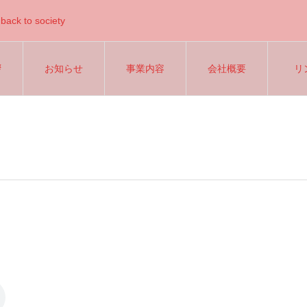
back to society
拶
お知らせ
事業内容
会社概要
リ