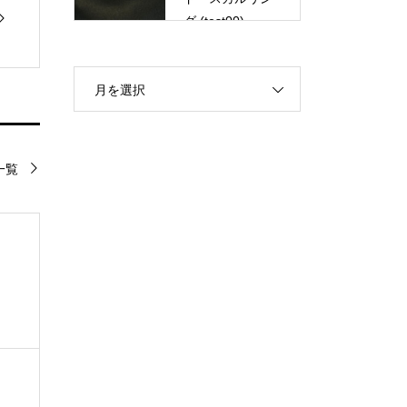
グ (test00)
月を選択
一覧