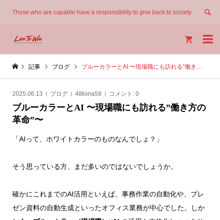
Those who are capable have a responsibility to give back to society


記事
ブログ
ブルーカラーとAI 〜現場職にも訪れる”働き方の革命”〜
2025.06.13
ブログ
48kxna58
コメント:
0
ブルーカラーとAI 〜現場職にも訪れる”働き方の
革命”〜
「AIって、ホワイトカラーのものなんでしょ？」
そう思っている方、まだ多いのではないでしょうか。
確かにこれまでのAI活用といえば、事務作業の自動化や、プレ
ゼン資料の自動生成といったオフィス業務が中心でした。しか