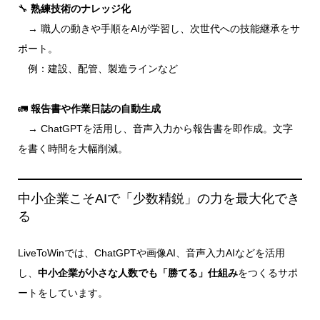
🔧
熟練技術のナレッジ化
→ 職人の動きや手順をAIが学習し、次世代への技能継承をサ
ポート。
例：建設、配管、製造ラインなど
🚛
報告書や作業日誌の自動生成
→ ChatGPTを活用し、音声入力から報告書を即作成。文字
を書く時間を大幅削減。
中小企業こそAIで「少数精鋭」の力を最大化でき
る
LiveToWinでは、ChatGPTや画像AI、音声入力AIなどを活用
し、
中小企業が小さな人数でも「勝てる」仕組み
をつくるサポ
ートをしています。