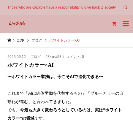
Those who are capable have a responsibility to give back to society


記事
ブログ
ホワイトカラー×AI
2025.06.12
ブログ
48kxna58
コメント:
0
ホワイトカラー×AI
〜ホワイトカラー業務は、今こそAIで進化できる〜
これまで「AIは肉体労働を代替するもの」「ブルーカラーの自
動化が進む」と言われてきました。
でも、
今最も大きく変わろうとしているのは、実は“ホワイト
カラー”の領域
です。