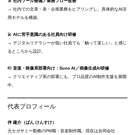
🛠
社内ツール整備／業務フロー改善
→ 社内での文章・表・企画業務をヒアリングし、具体的なAI活
用モデルを構築。
🎤
AIに苦手意識のある社員向け研修
→ デジタルリテラシーが低い社員でも「触って楽しい」と感じ
るところから設計。
🎼
音楽・映像系部署向け：Suno AI／画像生成AI研修
→ クリエイティブ系の部署にも、プロ品質のAI制作支援を展開
中。
代表プロフィール
伴 建介（ばん けんすけ）
元セガサミー勤務のPM職・音楽制作職。現在は合同会社