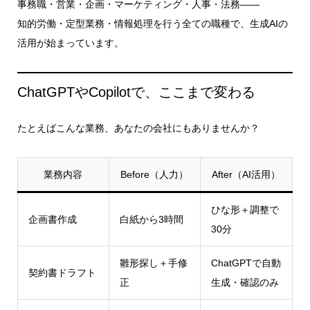
事務職・営業・企画・マーケティング・人事・法務――
知的労働・定型業務・情報処理を行う全ての職種で、生成AIの
活用が始まっています。
ChatGPTやCopilotで、ここまで変わる
たとえばこんな業務、あなたの会社にもありませんか？
業務内容
Before（人力）
After（AI活用）
ひな形＋調整で
企画書作成
白紙から3時間
30分
雛形探し＋手修
ChatGPTで自動
契約書ドラフト
正
生成・確認のみ