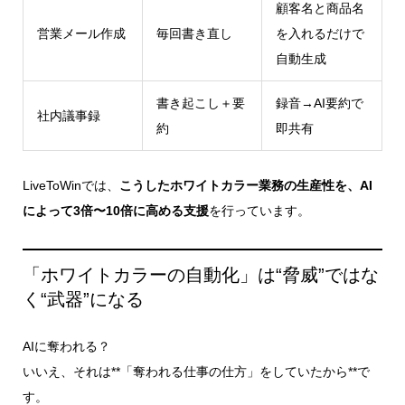
顧客名と商品名
営業メール作成
毎回書き直し
を入れるだけで
自動生成
書き起こし＋要
録音→AI要約で
社内議事録
約
即共有
LiveToWinでは、
こうしたホワイトカラー業務の生産性を、AI
によって3倍〜10倍に高める支援
を行っています。
「ホワイトカラーの自動化」は“脅威”ではな
く“武器”になる
AIに奪われる？
いいえ、それは**「奪われる仕事の仕方」をしていたから**で
す。