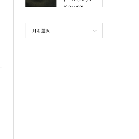
グ (test00)
月を選択