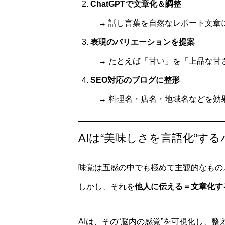
ChatGPTで文章化＆調整
→ 話し言葉を自然なレポート文章
表現のバリエーションを提案
→ たとえば「甘い」を「上品な甘
SEO対応のブログに整形
→ 料理名・店名・地域名などを効
AIは“美味しさを言語化”す
味覚は五感の中でも極めて主観的なもの
しかし、それを
他人に伝える＝文章化す
AIは、その“脳内の感覚”を可視化し、