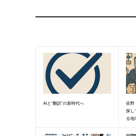
AIと“翻訳”の新時代へ
佐野
探し
る地