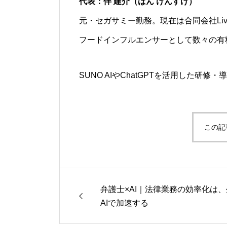
代表：伴 建介（ばん けんすけ）
元・セガサミー勤務。現在は合同会社Liv
フードインフルエンサーとして数々の有
SUNO AIやChatGPTを活用した
この記
弁護士×AI｜法律業務の効率化は
AIで加速する