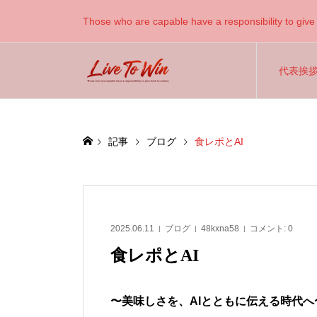
Those who are capable have a responsibility to give 
代表挨
記事
ブログ
食レポとAI
2025.06.11
ブログ
48kxna58
コメント:
0
食レポとAI
〜美味しさを、AIとともに伝える時代へ