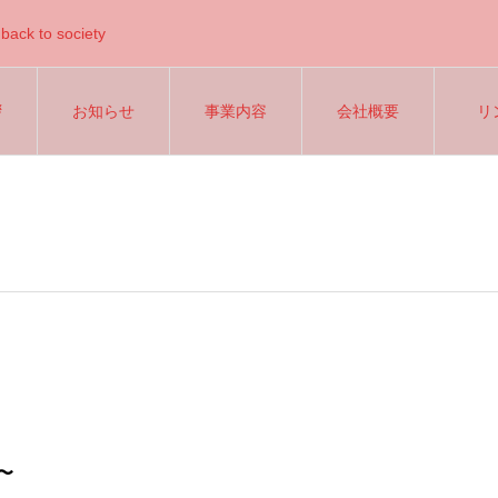
back to society
拶
お知らせ
事業内容
会社概要
リ
〜