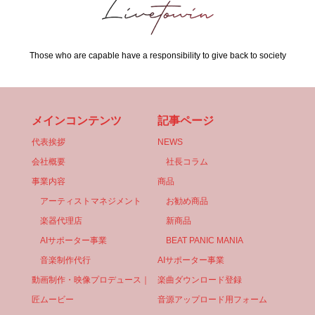
Those who are capable have a responsibility to give back to society
メインコンテンツ
記事ページ
代表挨拶
NEWS
会社概要
社長コラム
事業内容
商品
アーティストマネジメント
お勧め商品
楽器代理店
新商品
AIサポーター事業
BEAT PANIC MANIA
音楽制作代行
AIサポーター事業
動画制作・映像プロデュース｜
楽曲ダウンロード登録
匠ムービー
音源アップロード用フォーム