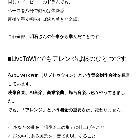
同じエイトビートのドラムでも、
ベースを八分で刻めば焦燥感。
裏拍で重く鳴らせば落ち着きと余韻。
これ全部、
明石さんの仕事から学んだこと
です。
■LiveToWinでもアレンジは核のひとつです
私は
LiveToWin（リブトゥウィン）という音楽制作会社を運営
しています。
映像音楽、AI音楽、商業楽曲、舞台音楽…色々やってきまし
た。
でも、「アレンジ」という概念の重要さ
は、変わりません。
あなたの曲を「想像以上の形」に仕上げること
頭の中にある風景を「音で再現」すること