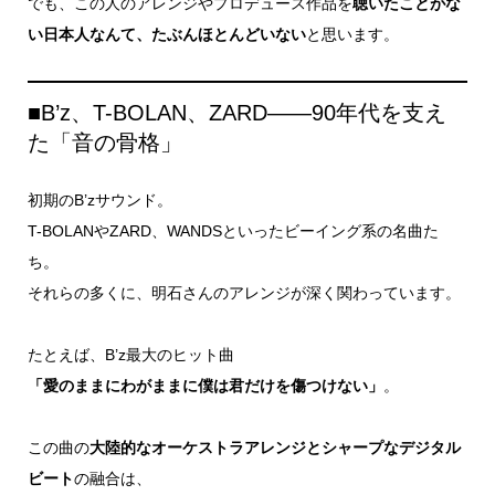
でも、この人のアレンジやプロデュース作品を
聴いたことがな
い日本人なんて、たぶんほとんどいない
と思います。
■B’z、T-BOLAN、ZARD――90年代を支え
た「音の骨格」
初期のB’zサウンド。
T-BOLANやZARD、WANDSといったビーイング系の名曲た
ち。
それらの多くに、明石さんのアレンジが深く関わっています。
たとえば、B’z最大のヒット曲
「愛のままにわがままに僕は君だけを傷つけない」
。
この曲の
大陸的なオーケストラアレンジとシャープなデジタル
ビート
の融合は、