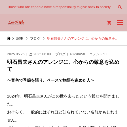
Those who are capable have a responsibility to give back to society


記事
ブログ
明石昌夫さんのアレンジに、心からの敬意を込めて
2025.05.26
2025.06.03
ブログ
48kxna58
コメント:
0
明石昌夫さんのアレンジに、心からの敬意を込め
て
〜音色で季節を語り、ベースで物語を進めた人〜
2024年、明石昌夫さんがこの世を去ったという報せを聞きまし
た。
おそらく、一般的にはそれほど知られていない名前かもしれま
せん。