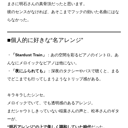
まさに明石さんの真骨頂だったと思います。
彼のセンスがなければ、あそこまでフックの効いた名曲にはな
らなかった。
■個人的に好きな“名アレンジ”
・
「Stardust Train」
：あの空間を彩るピアノのイントロ。あ
んなにメロイックなピアノは他にない。
・
「夜にふられても」
：深夜のタクシーやバスで聴くと、まる
でどこまでも行ってしまうようなトリップ感がある。
キラキラしたシンセ。
メロイックでいて、でも透明感のあるアレンジ。
まだシャウトしきっていない稲葉さんの声と、松本さんのギタ
ーが、
“明石アレンジ”の上で美しく調和していた時代
だった。