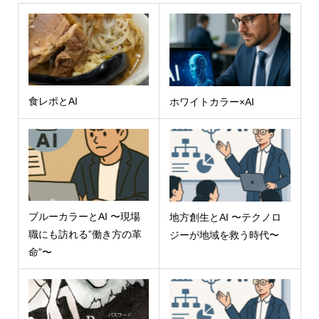
食レポとAI
ホワイトカラー×AI
ブルーカラーとAI 〜現場
地方創生とAI 〜テクノロ
職にも訪れる”働き方の革
ジーが地域を救う時代〜
命”〜